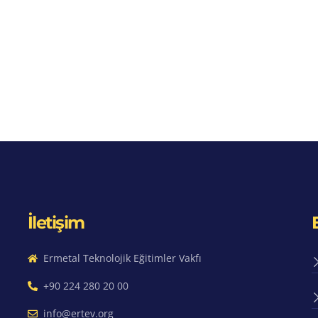
İletişim
Ermetal Teknolojik Eğitimler Vakfı
+90 224 280 20 00
info@ertev.org