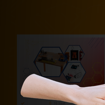
STEM EĞİTİMİ
16 Saat
Hafta Sonu