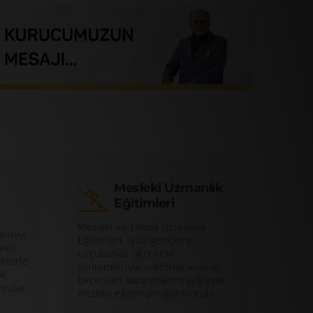
ERTEV, Sosyal Etki Analizi ve Kapanış Konfe
Mesleki Uzmanlık
Eğitimleri
Mesleki ve Teknik Uzmanlık
liteyi
Eğitimleri, işsiz gençlerin
ekli
uygulamalı öğrenme
ktörle
yöntemleriyle sektörde aranan
ak
becerileri kazanmasını sağlayan
fından
nitelikli eğitim programlarıdır