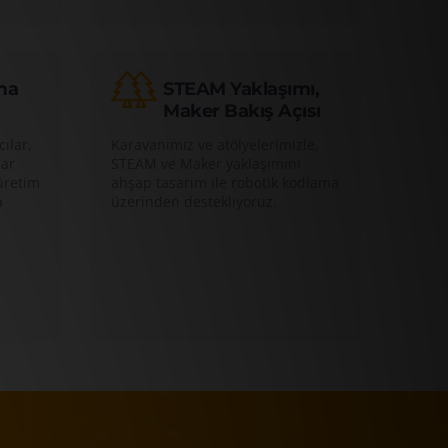
ma
STEAM Yaklaşımı,
Maker Bakış Açısı
cılar,
Karavanımız ve atölyelerimizle,
lar
STEAM ve Maker yaklaşımını
üretim
ahşap tasarım ile robotik kodlama
n
üzerinden destekliyoruz.